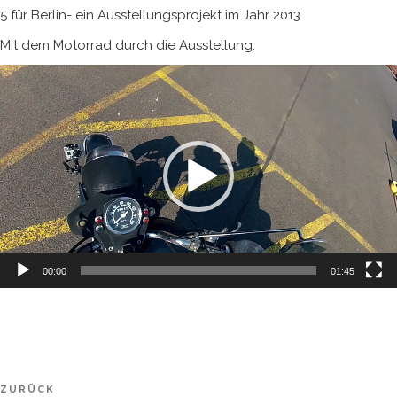
5 für Berlin- ein Ausstellungsprojekt im Jahr 2013
Mit dem Motorrad durch die Ausstellung:
Video-
Player
00:00
01:45
Beitragsnavigation
Vorheriger
ZURÜCK