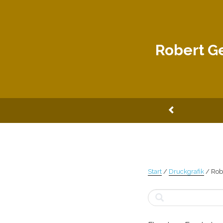
Zum
Inhalt
springen
Robert G
Start
/
Druckgrafik
/ Rob