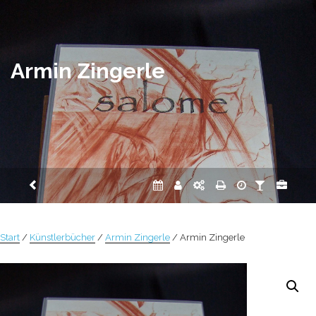
Zum
Inhalt
springen
Armin Zingerle
Start
/
Künstlerbücher
/
Armin Zingerle
/ Armin Zingerle