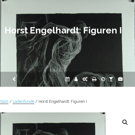
Zum
Inhalt
springen
Horst Engelhardt: Figuren I
Start
/
Ladenfunde
/ Horst Engelhardt: Figuren I