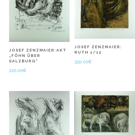
JOSEF ZENZMAIER:
JOSEF ZENZMAIER:AKT
RUTH 1/12
„FÖHN ÜBER
SALZBURG“
350.00
€
220.00
€