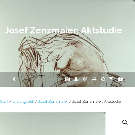
Zum
Inhalt
springen
Josef Zenzmaier: Aktstudie
Start
/
Druckgrafik
/
Josef Zenzmaier
/ Josef Zenzmaier: Aktstudie