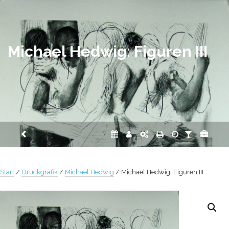
Zum
Inhalt
springen
Michael Hedwig: Figuren III
Start
/
Druckgrafik
/
Michael Hedwig
/ Michael Hedwig: Figuren III