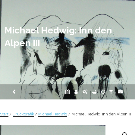
Zum
Inhalt
springen
Michael Hedwig: Inn den
Alpen III
Start
/
Druckgrafik
/
Michael Hedwig
/ Michael Hedwig: Inn den Alpen III