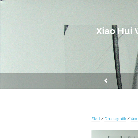
Zum
Inhalt
springen
Xiao Hui
Start
/
Druckgrafik
/
Xia